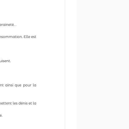
raineté. .
nsommation. Elle est 
uisent.
t ainsi que pour la 
ttent les dénis et la 
e.