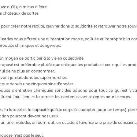
ve qu’il y a mieux à faire.
rs châteaux de cartes.
our créer notre réalité, œuvrer dans la solidarité et retrouver notre souve
dustries nous offrent une alimentation morte, polluée et impropre à la co
produits chimiques et dangereux.  
un moyen de participer à la vie en collectivité.   
roposé est préférable plutôt que critiquer les produits et ceux qui les prod
d'hui de ne plus en consommer.
vont jamais dans les supermarchés.  
t que depuis une cinquantaine d’années.
duits d'entretien chimiques sont des poisons pour tout ce qui est vivan
uent l’air, l’eau et la terre et les contenus sont toxiques pour le corps.
, la fatalité et la capacité qu'à le corps à s'adapter (pour un temps)  perme
ation pourtant devant nos yeux.  
jour, une maladie, un burn-out, un accident favorise une prise de conscienc
opose n'est pas le seul.