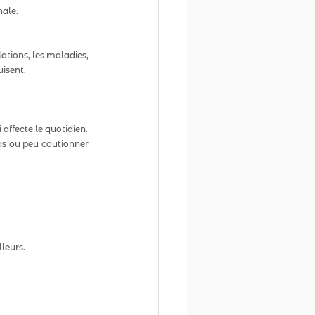
ale.  
tions, les maladies, 
uisent.
ffecte le quotidien.
as ou peu cautionner 
leurs.