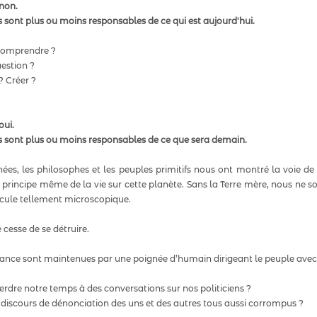
non.
 sont plus ou moins responsables de ce qui est aujourd'hui.
 Comprendre ?
estion ?  
? Créer ?
oui.
 sont plus ou moins responsables de ce que sera demain.
es, les philosophes et les peuples primitifs nous ont montré la voie de l
u principe même de la vie sur cette planète. Sans la Terre mère, nous ne s
ule tellement microscopique.  
 cesse de se détruire.  
rance sont maintenues par une poignée d’humain dirigeant le peuple avec p
rdre notre temps à des conversations sur nos politiciens ?
discours de dénonciation des uns et des autres tous aussi corrompus ?