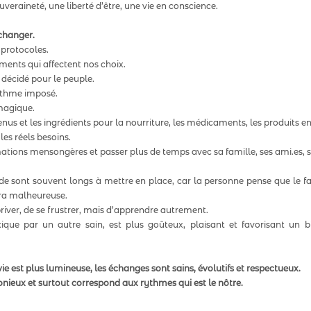
eraineté, une liberté d’être, une vie en conscience.  
 changer.
 protocoles.
ments qui affectent nos choix.  
t décidé pour le peuple.
ythme imposé.   
 magique.
enus et les ingrédients pour la nourriture, les médicaments, les produits en
les réels besoins.
mations mensongères et passer plus de temps avec sa famille, ses ami.es, ses
 sont souvent longs à mettre en place, car la personne pense que le fai
ra malheureuse.  
priver, de se frustrer, mais d’apprendre autrement.  
que par un autre sain, est plus goûteux, plaisant et favorisant un bi
ie est plus lumineuse, les échanges sont sains, évolutifs et respectueux.  
nieux et surtout correspond aux rythmes qui est le nôtre. 