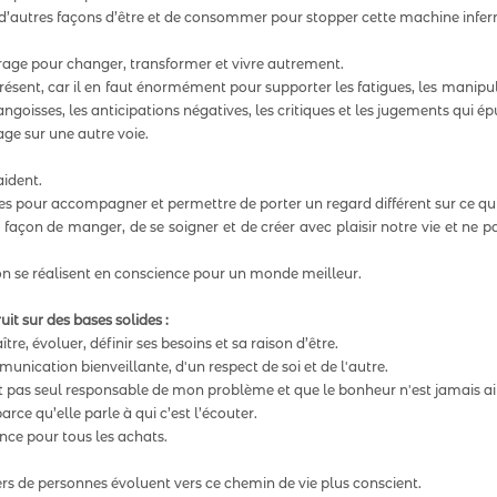
 d’autres façons d’être et de consommer pour stopper cette machine infern
rage pour changer, transformer et vivre autrement.  
ésent, car il en faut énormément pour supporter les fatigues, les manipula
s angoisses, les anticipations négatives, les critiques et les jugements qui ép
age sur une autre voie.  
ident.  
our accompagner et permettre de porter un regard différent sur ce qui a
façon de manger, de se soigner et de créer avec plaisir notre vie et ne p
 se réalisent en conscience pour un monde meilleur. 
uit sur des bases solides :
tre, évoluer, définir ses besoins et sa raison d’être.  
nication bienveillante, d'un respect de soi et de l'autre.
st pas seul responsable de mon problème et que le bonheur n'est jamais ail
arce qu’elle parle à qui c’est l’écouter.
nce pour tous les achats.  
iers de personnes évoluent vers ce chemin de vie plus conscient.