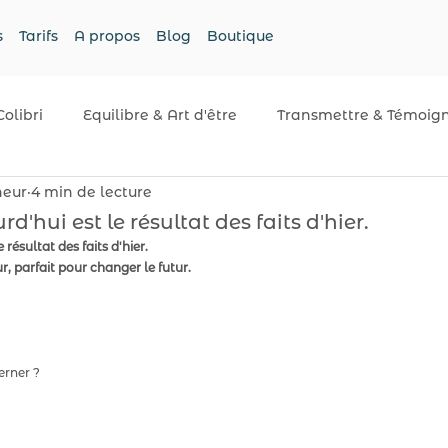
s
Tarifs
A propos
Blog
Boutique
Colibri
Equilibre & Art d'être
Transmettre & Témoig
neur
4 min de lecture
d'hui est le résultat des faits d'hier.
 résultat des faits d'hier.
ur, parfait pour changer le futur.
erner ?