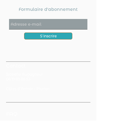
Formulaire d'abonnement
S'inscrire
Contact
Isabelle Augagneur
06 19 69 86 53
Côtes d'Armor - Plurien
FAQ
CGV
Mentions légales