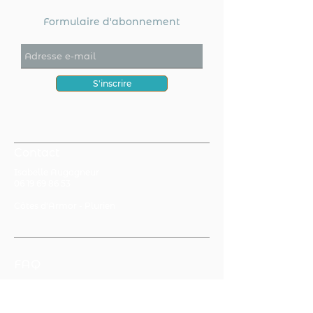
Formulaire d'abonnement
S'inscrire
Contact
Isabelle Augagneur
06 19 69 86 53
Côtes d'Armor - Plurien
FAQ
CGV
Mentions légales