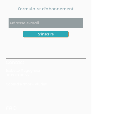
Formulaire d'abonnement
S'inscrire
Contact
Isabelle Augagneur
06 19 69 86 53
Côtes d'Armor - Plurien
FAQ
CGV
Mentions légales