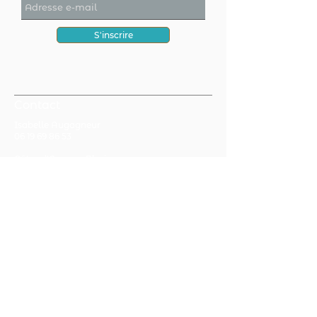
S'inscrire
Contact
Isabelle Augagneur
06 19 69 86 53
Côtes d'Armor - Plurien
FAQ
CGV
Mentions légales
Politique de confidentialité