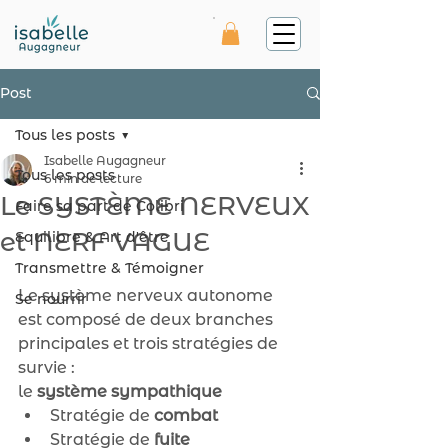
Post
Tous les posts
Isabelle Augagneur
Tous les posts
6 min de lecture
Le SYSTÈME NERVEUX
Faire sa part de Colibri
et NERF VAGUE
Equilibre & Art d'être
Transmettre & Témoigner
Le système nerveux autonome 
Se nourrir
est composé de deux branches 
principales et trois stratégies de 
survie :
le 
système sympathique
Stratégie de 
combat
Stratégie de 
fuite